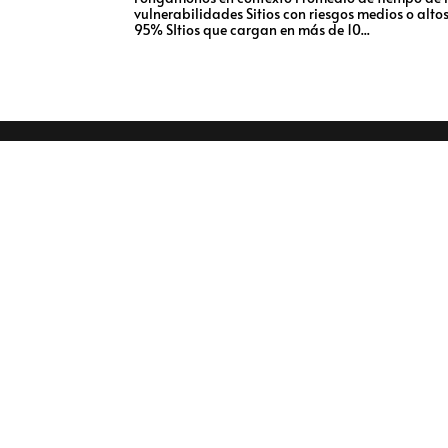
vulnerabilidades Sitios con riesgos medios o al
95% SItios que cargan en más de 10...