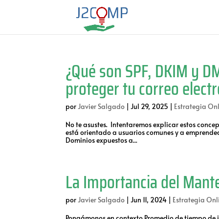
¿Qué son SPF, DKIM y DM
proteger tu correo elect
por
Javier Salgado
|
Jul 29, 2025
|
Estrategia Onl
No te asustes. Intentaremos explicar estos concep
está orientado a usuarios comunes y a emprended
Dominios expuestos a...
La Importancia del Man
por
Javier Salgado
|
Jun 11, 2024
|
Estrategia Onl
Pongámonos en contexto Promedio de tiempo de i