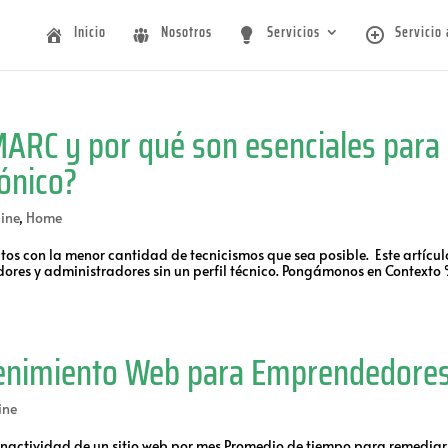
Inicio
Nosotros
Servicios
Servicio 
ARC y por qué son esenciales para
rónico?
ine
,
Home
tos con la menor cantidad de tecnicismos que sea posible. Este artícul
ores y administradores sin un perfil técnico. Pongámonos en Contexto
tenimiento Web para Emprendedore
ine
nactividad de un sitio web por mes Promedio de tiempo para remediar