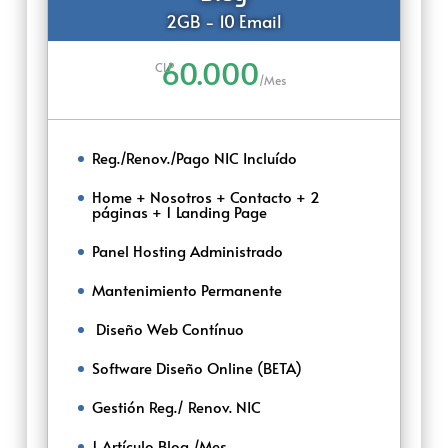
2GB - 10 Email
60.000
CLP
/
Mes
Reg./Renov./Pago NIC Incluído
Home + Nosotros + Contacto + 2
páginas + 1 Landing Page
Panel Hosting Administrado
Mantenimiento Permanente
‌‌ ‌Diseño Web Contínuo
Software Diseño Online (BETA)
Gestión Reg./ Renov. NIC
1 Artículo Blog /Mes