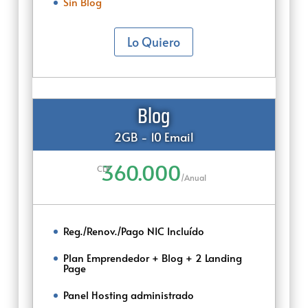
Sin Blog
Lo Quiero
Blog
2GB - 10 Email
360.000
CLP
/
Anual
Reg./Renov./Pago NIC Incluído
Plan Emprendedor + Blog + 2 Landing
Page
Panel Hosting administrado