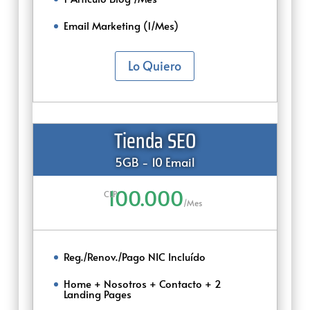
Email Marketing (1/Mes)
Lo Quiero
Tienda SEO
5GB - 10 Email
100.000
CLP
/
Mes
Reg./Renov./Pago NIC Incluído
Home + Nosotros + Contacto + 2
Landing Pages