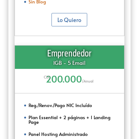
Sin Blog
Lo Quiero
Emprendedor
1GB - 5 Email
200.000
CLP
/
Anual
Reg./Renov./Pago NIC Incluído
Plan Essential + 2 páginas + 1 Landing
Page
Panel Hosting Administrado