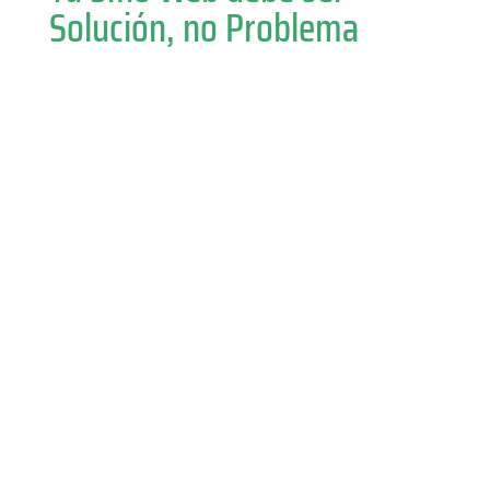
Solución, no Problema
¡Que no te ocurra!
Tu sitio está caido y nadie responde. El hosting y

el diseñador se culpan entre ellos y quedas
atrapado en medio.
Los Correos no llegan a tus clientes y no sabes
por qué. Nadie te explica, nadie se hace cargo,

mientras tu negocio pierde confianza y
oportunidades.
Quieres cambiar una imagen, un número de
teléfono, el link de whatsapp, agregar una

sucursal... En fin, cualquier ajuste menor y te
cobran el diseño completo nuevamente.