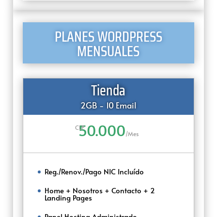
PLANES WORDPRESS
MENSUALES
Tienda
2GB - 10 Email
50.000
CLP
/
Mes
Reg./Renov./Pago NIC Incluído
Home + Nosotros + Contacto + 2
Landing Pages
Panel Hosting Administrado