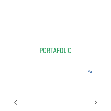
han sido vulneradosEstadísticas globales
entregadas...
PORTAFOLIO
Ver