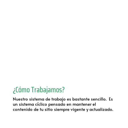
Web Hosting seguro
A
Correos corporativos
i
Gestión técnica de cPanel
A
Gestión de DNS y SSL
c
R
A
¿Cómo Trabajamos?
Nuestro sistema de trabajo es bastante sencillo. Es
un sistema cíclico pensado en mantener el
contenido de tu sitio siempre vigente y actualizado.