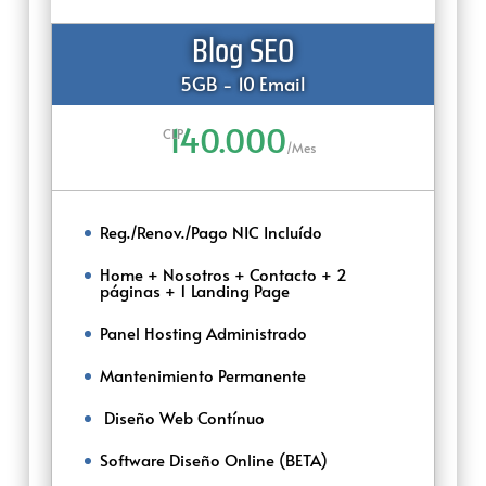
Blog SEO
5GB - 10 Email
140.000
CLP
/
Mes
Reg./Renov./Pago NIC Incluído
Home + Nosotros + Contacto + 2
páginas + 1 Landing Page
Panel Hosting Administrado
Mantenimiento Permanente
‌‌ ‌Diseño Web Contínuo
Software Diseño Online (BETA)