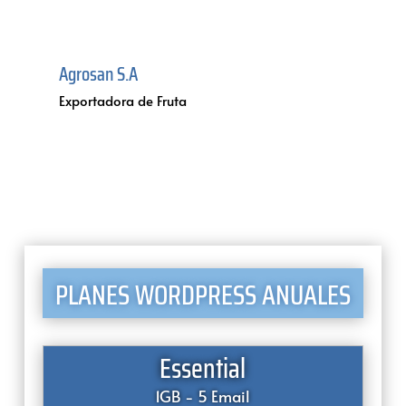
Agrosan S.A
Leg
Exportadora de Fruta
Org
PLANES WORDPRESS ANUALES
Essential
1GB - 5 Email